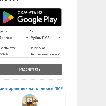
упить
За
 количестве
По курсу от
ониторинг цен на топливо в ПМР