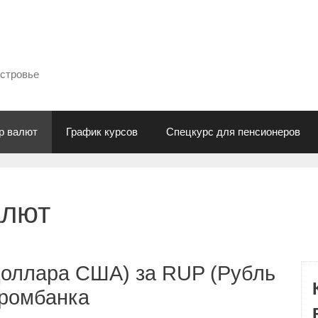
естровье
р валют
График курсов
Спецкурс для пенсионеров
алют
Доллара США) за RUP (Рубль
промбанка