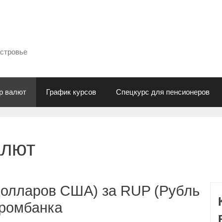
естровье
р валют
График курсов
Спецкурс для пенсионеров
алют
Долларов США) за RUP (Рубль
промбанка