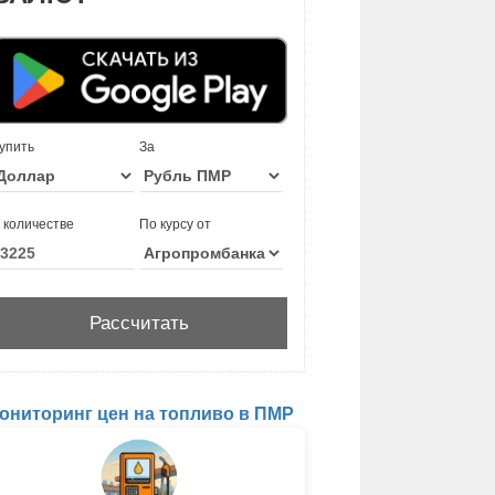
упить
За
 количестве
По курсу от
ониторинг цен на топливо в ПМР