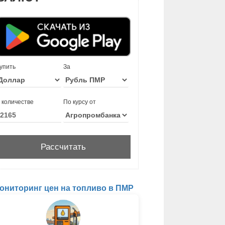
упить
За
 количестве
По курсу от
ониторинг цен на топливо в ПМР