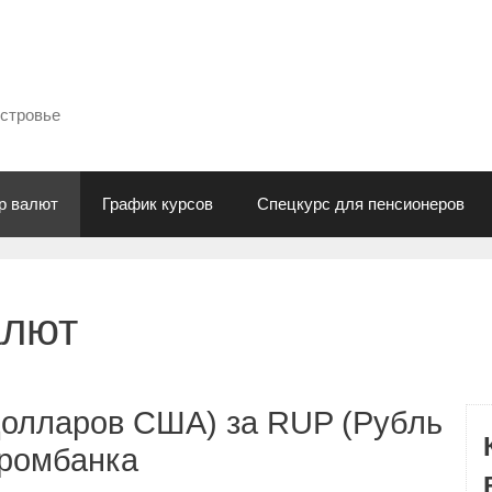
естровье
р валют
График курсов
Спецкурс для пенсионеров
алют
Долларов США) за RUP (Рубль
промбанка