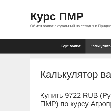
Перейти
к
Курс ПМР
содержимому
Обмен валют актуальный на сегодня в Придн
Курс валют
Калькулято
Калькулятор в
Купить 9722 RUB (Ру
ПМР) по курсу Агро