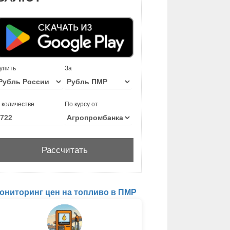
упить
За
 количестве
По курсу от
ониторинг цен на топливо в ПМР