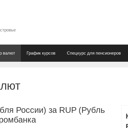
естровье
р валют
График курсов
Спецкурс для пенсионеров
алют
бля России) за RUP (Рубль
промбанка