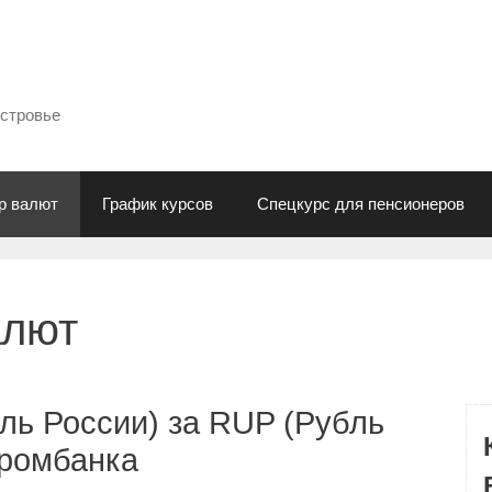
естровье
р валют
График курсов
Спецкурс для пенсионеров
алют
ль России) за RUP (Рубль
промбанка