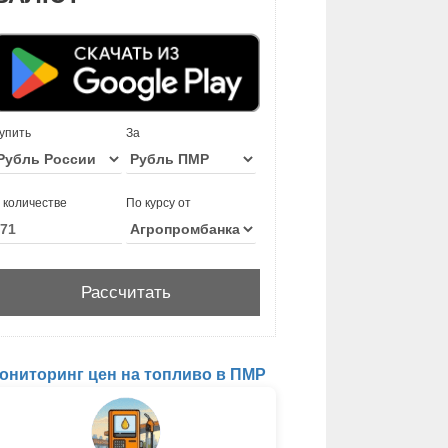
упить
За
 количестве
По курсу от
ониторинг цен на топливо в ПМР