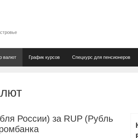
естровье
р валют
График курсов
Спецкурс для пенсионеров
алют
бля России) за RUP (Рубль
промбанка