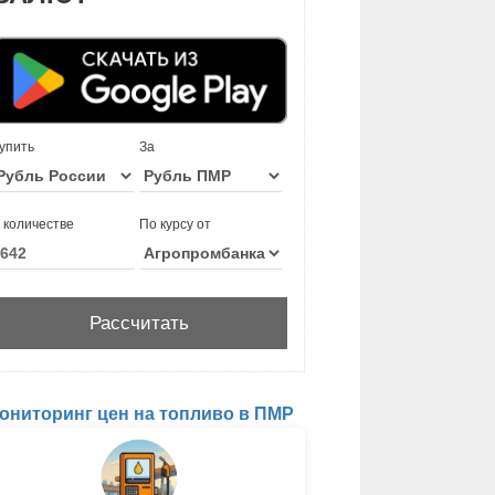
упить
За
 количестве
По курсу от
ониторинг цен на топливо в ПМР