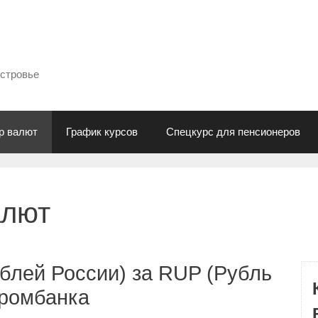
естровье
р валют
График курсов
Спецкурс для пенсионеров
алют
блей России) за RUP (Рубль
промбанка