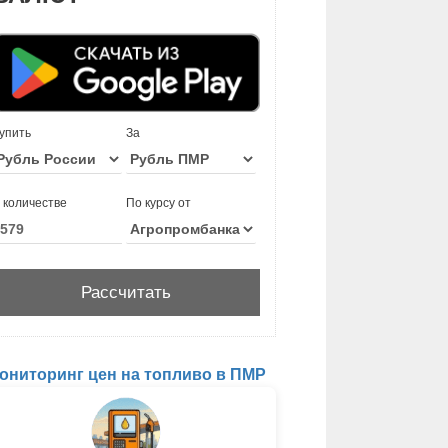
упить
За
 количестве
По курсу от
ониторинг цен на топливо в ПМР