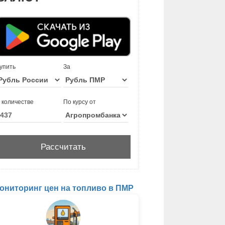
упить
За
 количестве
По курсу от
ониторинг цен на топливо в ПМР