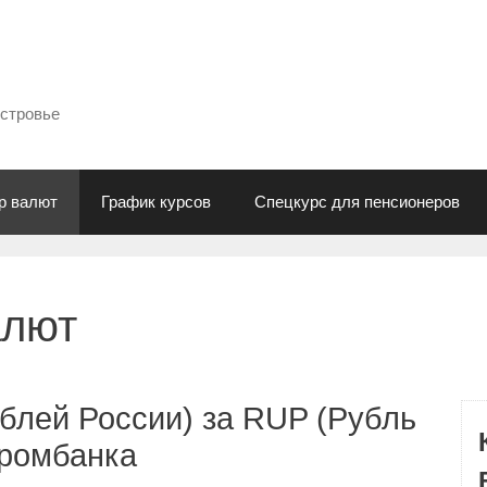
естровье
р валют
График курсов
Спецкурс для пенсионеров
алют
блей России) за RUP (Рубль
промбанка