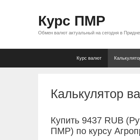
Перейти
к
Курс ПМР
содержимому
Обмен валют актуальный на сегодня в Придн
Курс валют
Калькулято
Калькулятор в
Купить 9437 RUB (Ру
ПМР) по курсу Агро