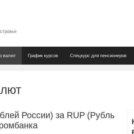
естровье
р валют
График курсов
Спецкурс для пенсионеров
алют
блей России) за RUP (Рубль
промбанка