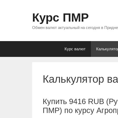
Перейти
к
Курс ПМР
содержимому
Обмен валют актуальный на сегодня в Придн
Курс валют
Калькулято
Калькулятор в
Купить 9416 RUB (Ру
ПМР) по курсу Агро