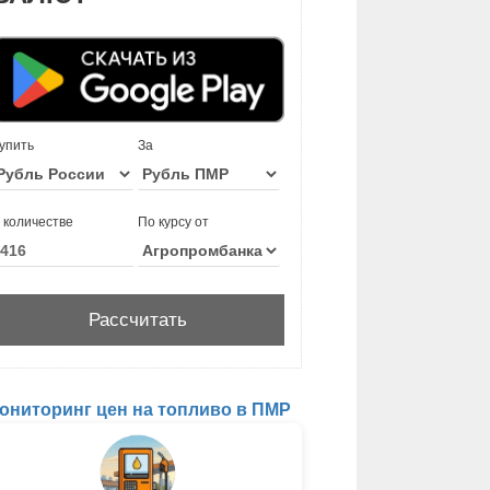
упить
За
 количестве
По курсу от
ониторинг цен на топливо в ПМР