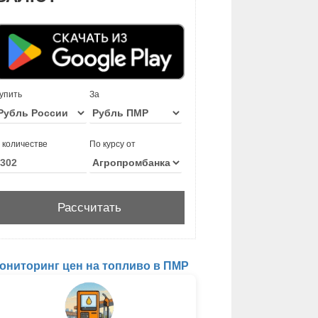
упить
За
 количестве
По курсу от
ониторинг цен на топливо в ПМР