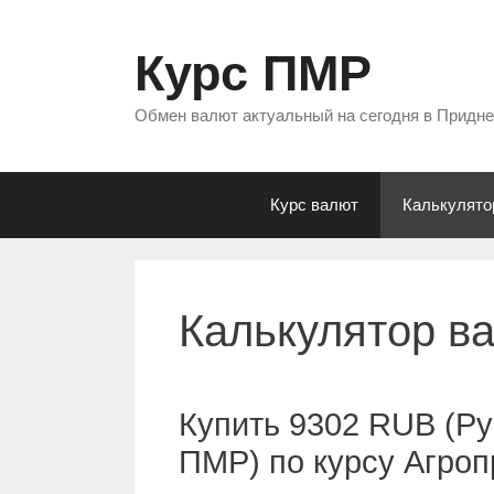
Перейти
к
Курс ПМР
содержимому
Обмен валют актуальный на сегодня в Придн
Курс валют
Калькулято
Калькулятор в
Купить 9302 RUB (Ру
ПМР) по курсу Агро