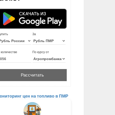
упить
За
 количестве
По курсу от
ониторинг цен на топливо в ПМР