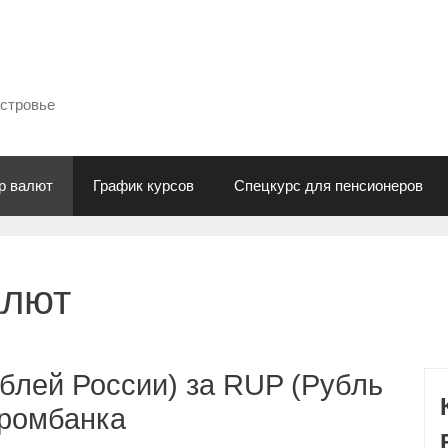
естровье
р валют
График курсов
Спецкурс для пенсионеров
алют
блей России) за RUP (Рубль
промбанка