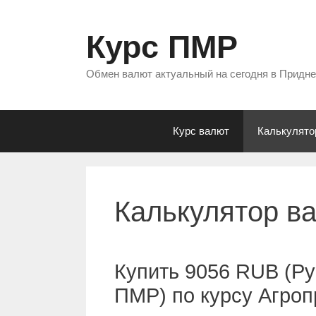
Перейти
к
Курс ПМР
содержимому
Обмен валют актуальный на сегодня в Придн
Курс валют
Калькулято
Калькулятор в
Купить 9056 RUB (Ру
ПМР) по курсу Агро