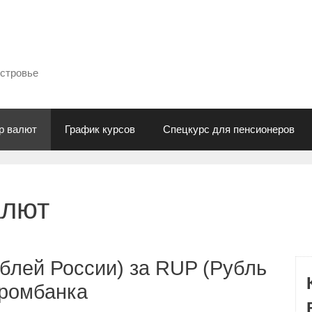
естровье
р валют
График курсов
Спецкурс для пенсионеров
алют
блей России) за RUP (Рубль
промбанка