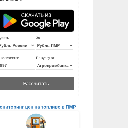
упить
За
 количестве
По курсу от
ониторинг цен на топливо в ПМР