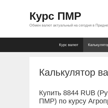
Перейти
к
Курс ПМР
содержимому
Обмен валют актуальный на сегодня в Придн
Курс валют
Калькулято
Калькулятор в
Купить 8844 RUB (Ру
ПМР) по курсу Агро