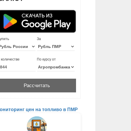
упить
За
 количестве
По курсу от
ониторинг цен на топливо в ПМР