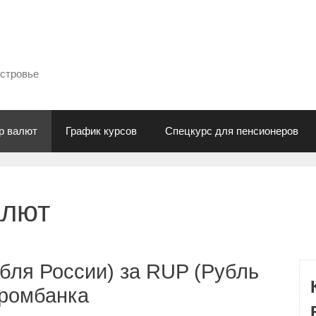
естровье
р валют
График курсов
Спецкурс для пенсионеров
алют
бля России) за RUP (Рубль
промбанка