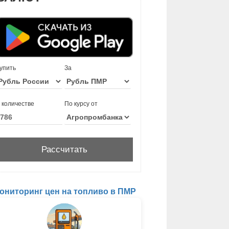
упить
За
 количестве
По курсу от
ониторинг цен на топливо в ПМР