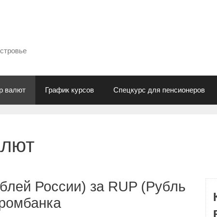
естровье
р валют
График курсов
Спецкурс для пенсионеров
алют
блей России) за RUP (Рубль
промбанка