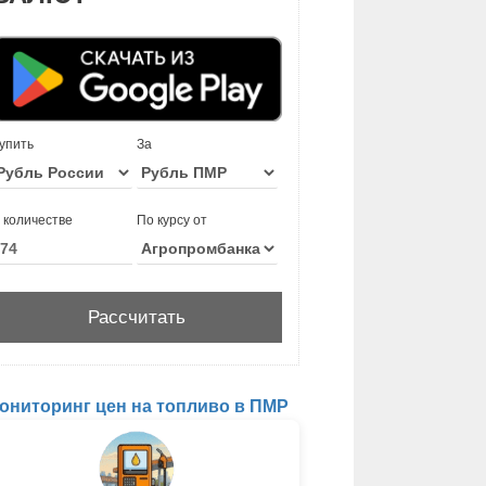
упить
За
 количестве
По курсу от
ониторинг цен на топливо в ПМР