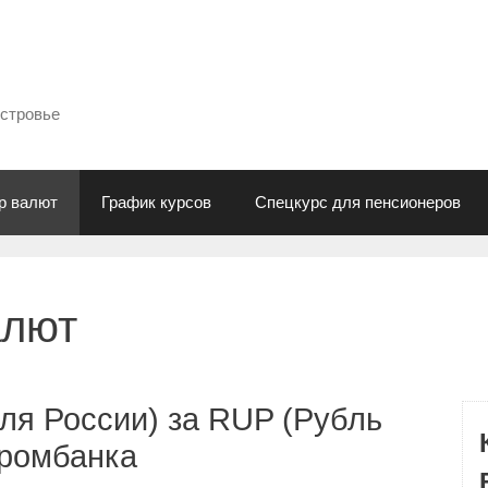
естровье
р валют
График курсов
Спецкурс для пенсионеров
алют
ля России) за RUP (Рубль
промбанка