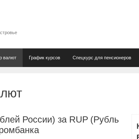
естровье
р валют
График курсов
Спецкурс для пенсионеров
алют
блей России) за RUP (Рубль
промбанка