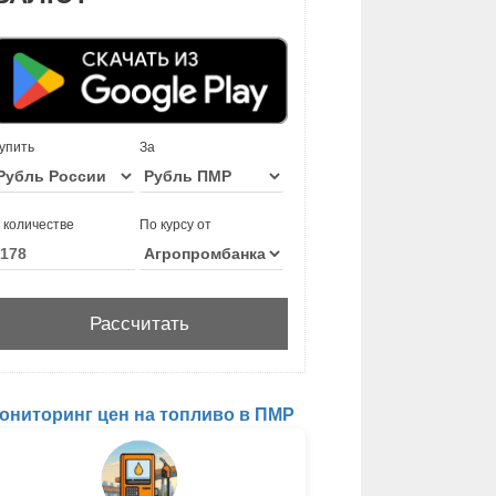
упить
За
 количестве
По курсу от
ониторинг цен на топливо в ПМР