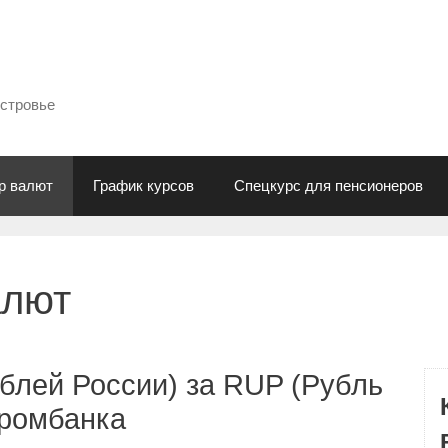
естровье
р валют
График курсов
Спецкурс для пенсионеров
алют
блей России) за RUP (Рубль
промбанка