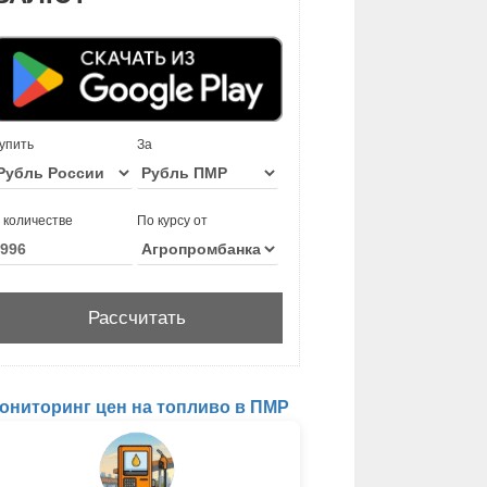
упить
За
 количестве
По курсу от
ониторинг цен на топливо в ПМР