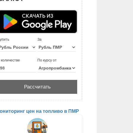
упить
За
 количестве
По курсу от
ониторинг цен на топливо в ПМР