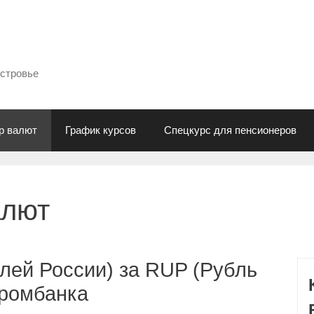
естровье
р валют
График курсов
Спецкурс для пенсионеров
алют
лей России) за RUP (Рубль
промбанка