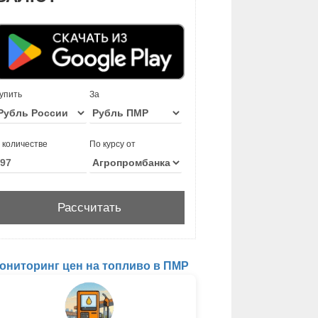
упить
За
 количестве
По курсу от
ониторинг цен на топливо в ПМР