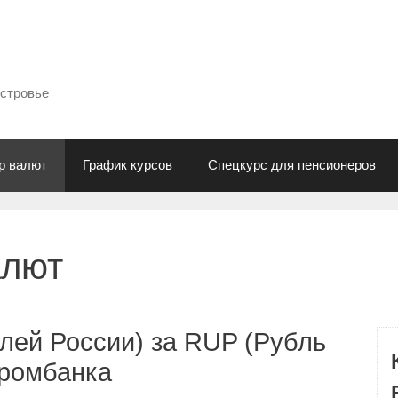
естровье
р валют
График курсов
Спецкурс для пенсионеров
алют
лей России) за RUP (Рубль
промбанка