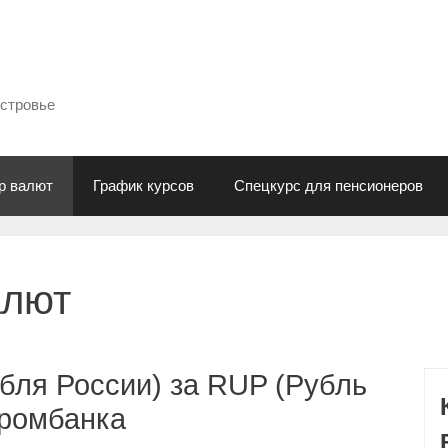
естровье
р валют
График курсов
Спецкурс для пенсионеров
алют
бля России) за RUP (Рубль
промбанка