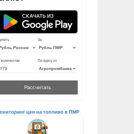
упить
За
 количестве
По курсу от
ониторинг цен на топливо в ПМР