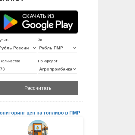
упить
За
 количестве
По курсу от
ониторинг цен на топливо в ПМР