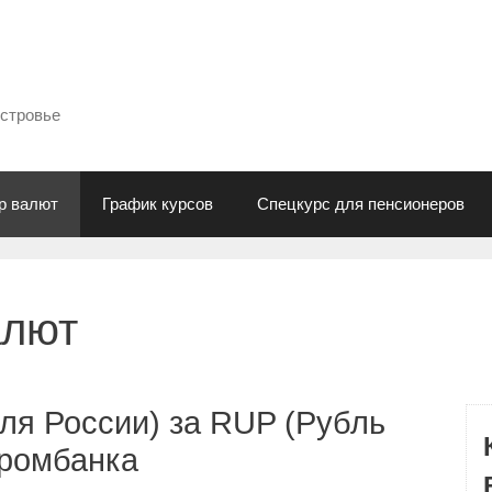
естровье
р валют
График курсов
Спецкурс для пенсионеров
алют
ля России) за RUP (Рубль
промбанка