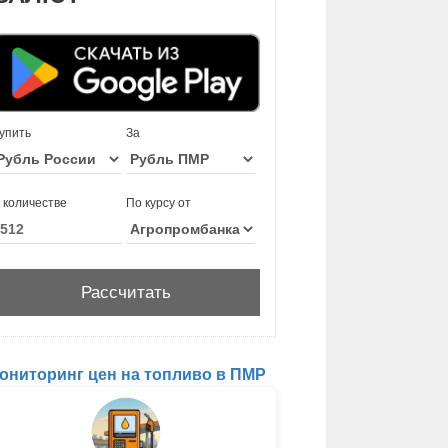
упить
За
 количестве
По курсу от
ониторинг цен на топливо в ПМР