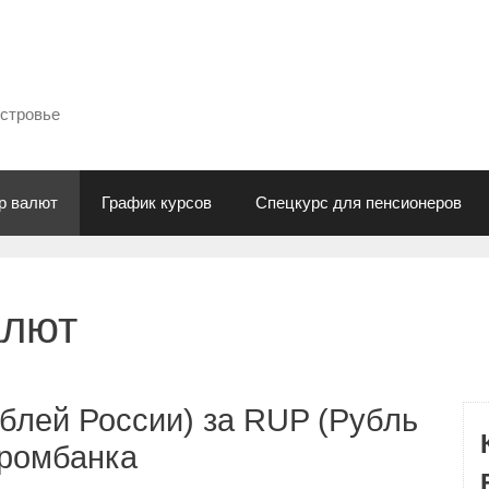
естровье
р валют
График курсов
Спецкурс для пенсионеров
алют
блей России) за RUP (Рубль
промбанка