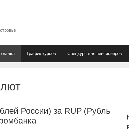
естровье
р валют
График курсов
Спецкурс для пенсионеров
алют
блей России) за RUP (Рубль
промбанка