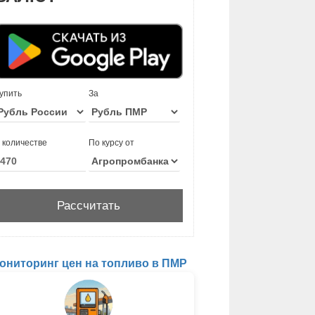
упить
За
 количестве
По курсу от
ониторинг цен на топливо в ПМР