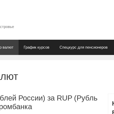
естровье
р валют
График курсов
Спецкурс для пенсионеров
алют
блей России) за RUP (Рубль
промбанка