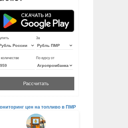
упить
За
 количестве
По курсу от
ониторинг цен на топливо в ПМР