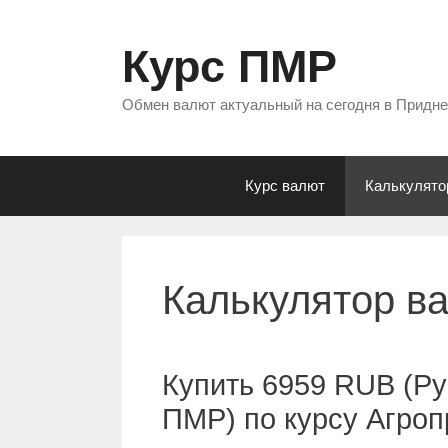
Перейти
к
Курс ПМР
содержимому
Обмен валют актуальный на сегодня в Придн
Курс валют
Калькулято
Калькулятор в
Купить 6959 RUB (Ру
ПМР) по курсу Агро