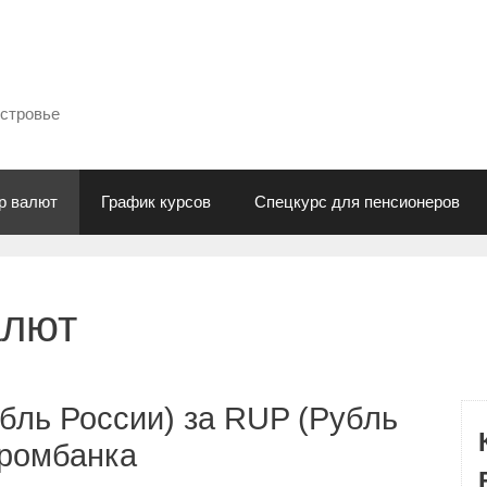
естровье
р валют
График курсов
Спецкурс для пенсионеров
алют
бль России) за RUP (Рубль
промбанка