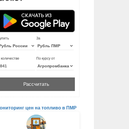
упить
За
 количестве
По курсу от
ониторинг цен на топливо в ПМР