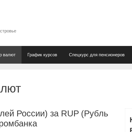
естровье
р валют
График курсов
Спецкурс для пенсионеров
алют
лей России) за RUP (Рубль
промбанка