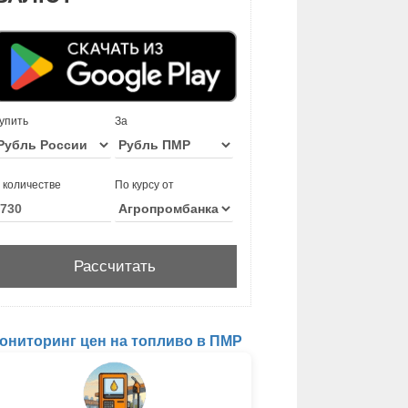
упить
За
 количестве
По курсу от
ониторинг цен на топливо в ПМР