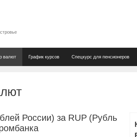
естровье
р валют
График курсов
Спецкурс для пенсионеров
алют
блей России) за RUP (Рубль
промбанка