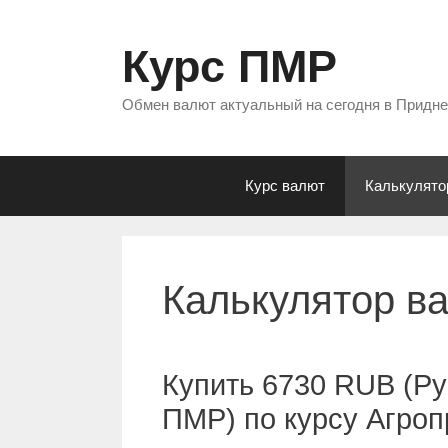
Перейти
к
Курс ПМР
содержимому
Обмен валют актуальный на сегодня в Придн
Курс валют
Калькулято
Калькулятор в
Купить 6730 RUB (Ру
ПМР) по курсу Агро