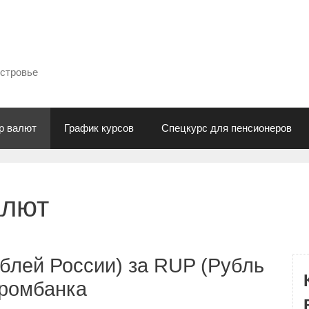
естровье
р валют
График курсов
Спецкурс для пенсионеров
алют
блей России) за RUP (Рубль
промбанка