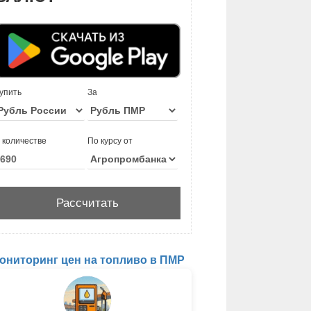
упить
За
 количестве
По курсу от
ониторинг цен на топливо в ПМР