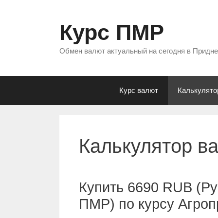
Перейти
к
Курс ПМР
содержимому
Обмен валют актуальный на сегодня в Придн
Курс валют
Калькулято
Калькулятор в
Купить 6690 RUB (Ру
ПМР) по курсу Агро