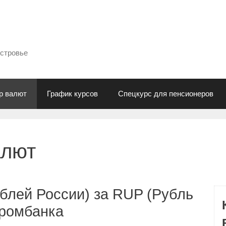
естровье
р валют
График курсов
Спецкурс для пенсионеров
алют
блей России) за RUP (Рубль
промбанка