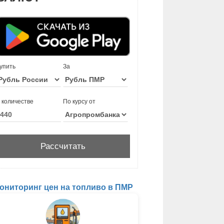
упить
За
 количестве
По курсу от
ониторинг цен на топливо в ПМР