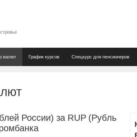
естровье
р валют
График курсов
Спецкурс для пенсионеров
алют
блей России) за RUP (Рубль
промбанка