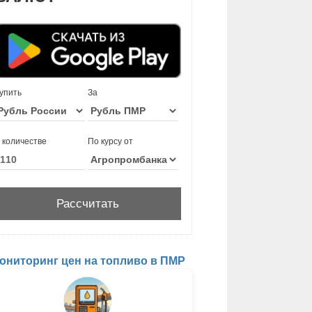
упить
За
 количестве
По курсу от
ониторинг цен на топливо в ПМР