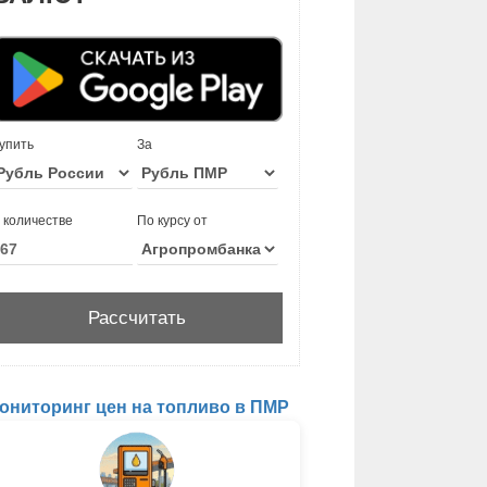
упить
За
 количестве
По курсу от
ониторинг цен на топливо в ПМР