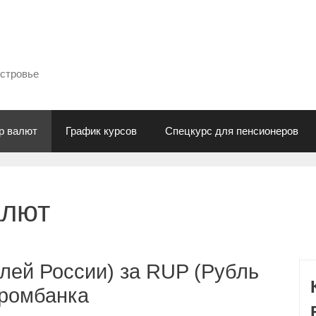
естровье
р валют
График курсов
Спецкурс для пенсионеров
алют
лей России) за RUP (Рубль
промбанка