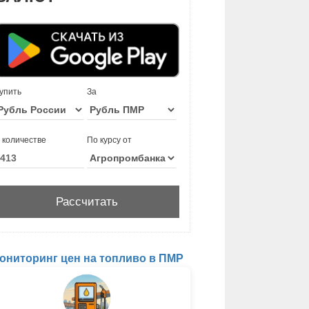
упить
За
 количестве
По курсу от
ониторинг цен на топливо в ПМР