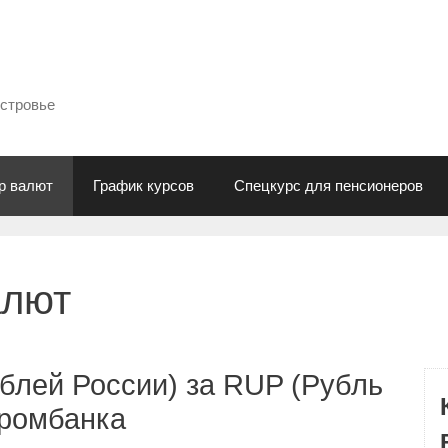
естровье
р валют
График курсов
Спецкурс для пенсионеров
алют
блей России) за RUP (Рубль
промбанка