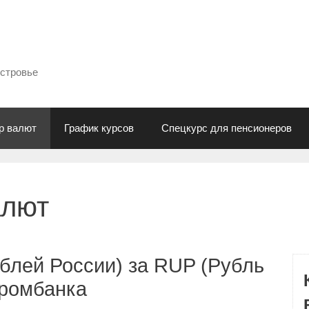
естровье
р валют
График курсов
Спецкурс для пенсионеров
алют
блей России) за RUP (Рубль
промбанка