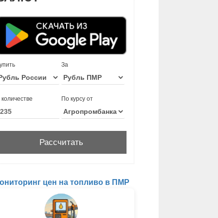
упить
За
 количестве
По курсу от
ониторинг цен на топливо в ПМР