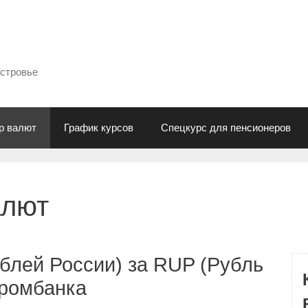
естровье
р валют
График курсов
Спецкурс для пенсионеров
алют
блей России) за RUP (Рубль
промбанка