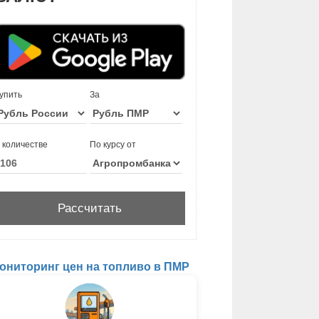
упить
За
 количестве
По курсу от
ониторинг цен на топливо в ПМР