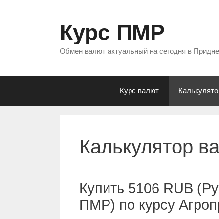
Перейти
к
Курс ПМР
содержимому
Обмен валют актуальный на сегодня в Придн
Курс валют
Калькулято
Калькулятор в
Купить 5106 RUB (Ру
ПМР) по курсу Агро