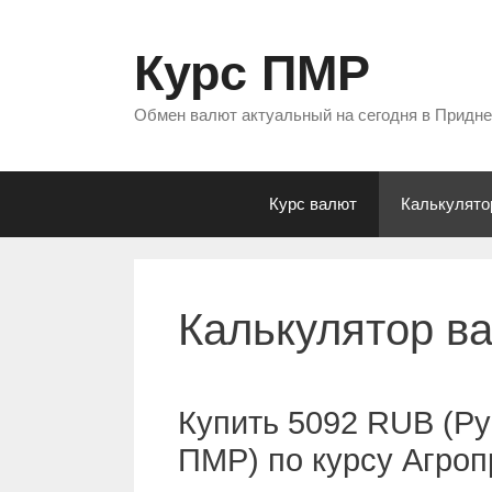
Перейти
к
Курс ПМР
содержимому
Обмен валют актуальный на сегодня в Придн
Курс валют
Калькулято
Калькулятор в
Купить 5092 RUB (Ру
ПМР) по курсу Агро