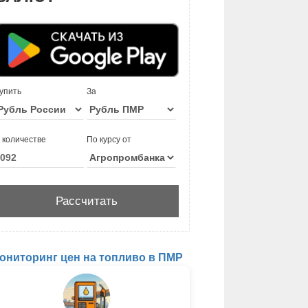
упить
За
 количестве
По курсу от
ониторинг цен на топливо в ПМР