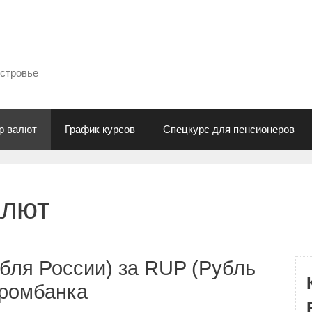
естровье
р валют
График курсов
Спецкурс для пенсионеров
алют
бля России) за RUP (Рубль
промбанка