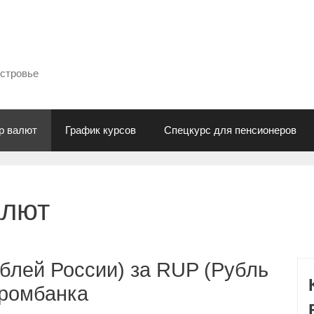
естровье
р валют
График курсов
Спецкурс для пенсионеров
алют
блей России) за RUP (Рубль
промбанка