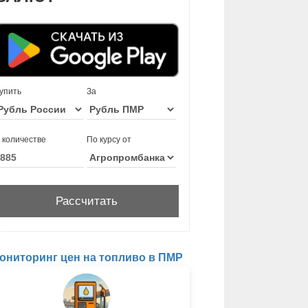
упить
За
 количестве
По курсу от
ониторинг цен на топливо в ПМР