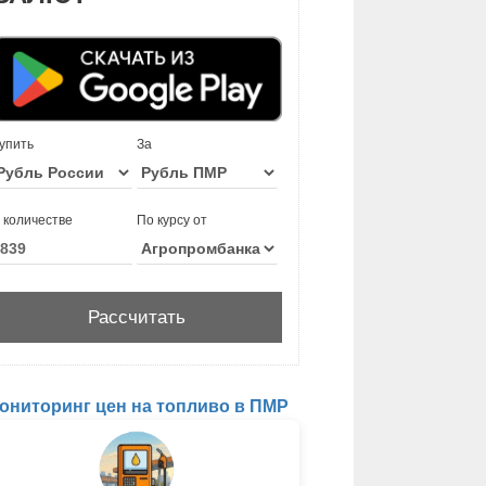
упить
За
 количестве
По курсу от
ониторинг цен на топливо в ПМР