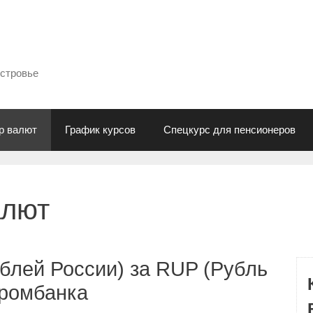
естровье
р валют
График курсов
Спецкурс для пенсионеров
алют
блей России) за RUP (Рубль
промбанка