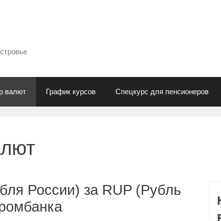
естровье
р валют
График курсов
Спецкурс для пенсионеров
алют
бля России) за RUP (Рубль
промбанка