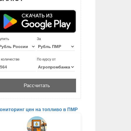
упить
За
 количестве
По курсу от
ониторинг цен на топливо в ПМР