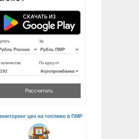
упить
За
 количестве
По курсу от
ониторинг цен на топливо в ПМР