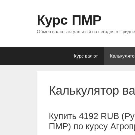
Перейти
к
Курс ПМР
содержимому
Обмен валют актуальный на сегодня в Придн
Курс валют
Калькулято
Калькулятор в
Купить 4192 RUB (Ру
ПМР) по курсу Агро