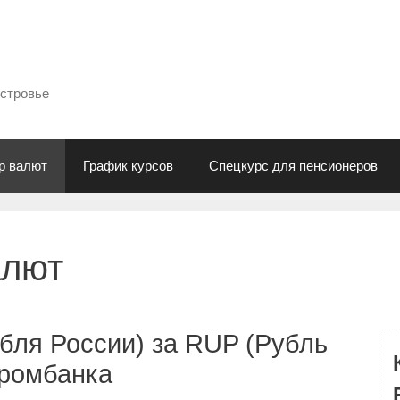
естровье
р валют
График курсов
Спецкурс для пенсионеров
алют
бля России) за RUP (Рубль
промбанка