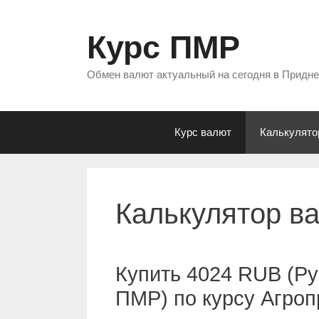
Перейти
к
Курс ПМР
содержимому
Обмен валют актуальный на сегодня в Придн
Курс валют
Калькулято
Калькулятор в
Купить 4024 RUB (Ру
ПМР) по курсу Агро