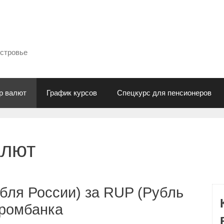
естровье
р валют
График курсов
Спецкурс для пенсионеров
алют
бля России) за RUP (Рубль
промбанка