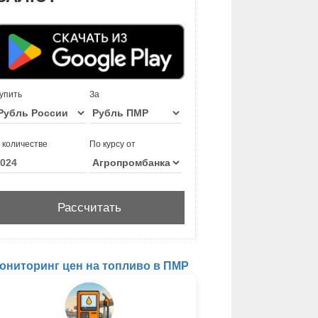
упить
За
 количестве
По курсу от
ониторинг цен на топливо в ПМР