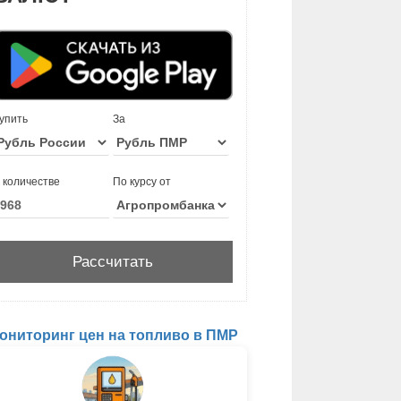
упить
За
 количестве
По курсу от
ониторинг цен на топливо в ПМР