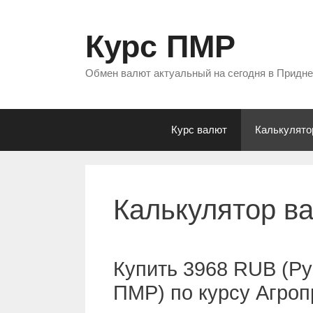
Перейти
к
Курс ПМР
содержимому
Обмен валют актуальный на сегодня в Придн
Курс валют
Калькулято
Калькулятор в
Купить 3968 RUB (Ру
ПМР) по курсу Агро