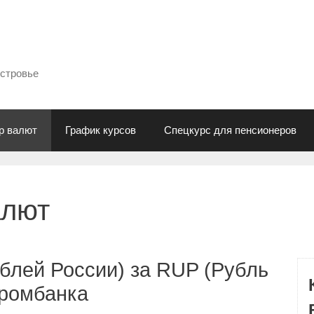
естровье
р валют
График курсов
Спецкурс для пенсионеров
алют
блей России) за RUP (Рубль
промбанка