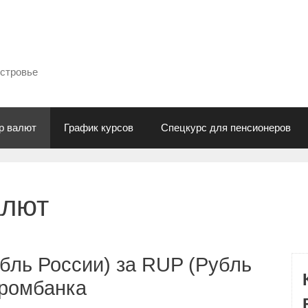
естровье
р валют
График курсов
Спецкурс для пенсионеров
алют
бль России) за RUP (Рубль
промбанка