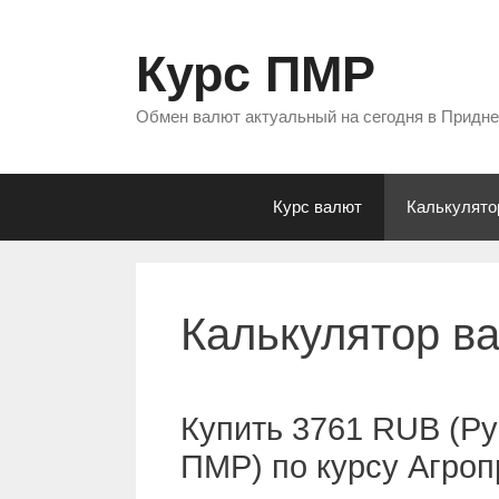
Перейти
к
Курс ПМР
содержимому
Обмен валют актуальный на сегодня в Придн
Курс валют
Калькулято
Калькулятор в
Купить 3761 RUB (Ру
ПМР) по курсу Агро