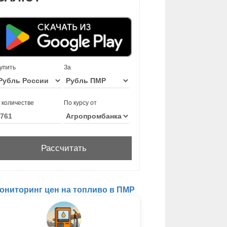
упить
За
 количестве
По курсу от
ониторинг цен на топливо в ПМР