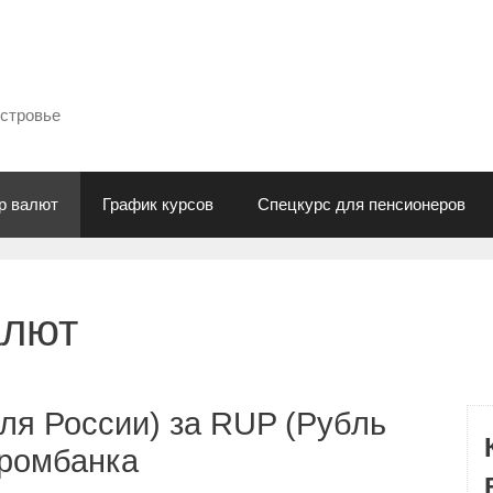
естровье
р валют
График курсов
Спецкурс для пенсионеров
алют
ля России) за RUP (Рубль
промбанка