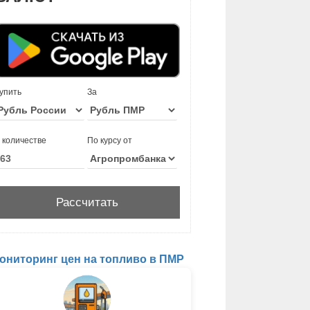
упить
За
 количестве
По курсу от
ониторинг цен на топливо в ПМР