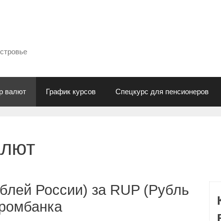
естровье
р валют
График курсов
Спецкурс для пенсионеров
алют
блей России) за RUP (Рубль
промбанка