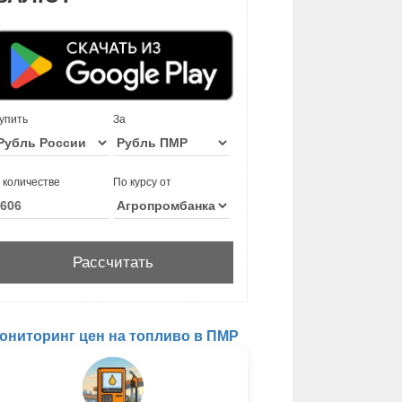
упить
За
 количестве
По курсу от
ониторинг цен на топливо в ПМР