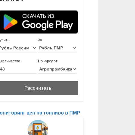
упить
За
 количестве
По курсу от
ониторинг цен на топливо в ПМР