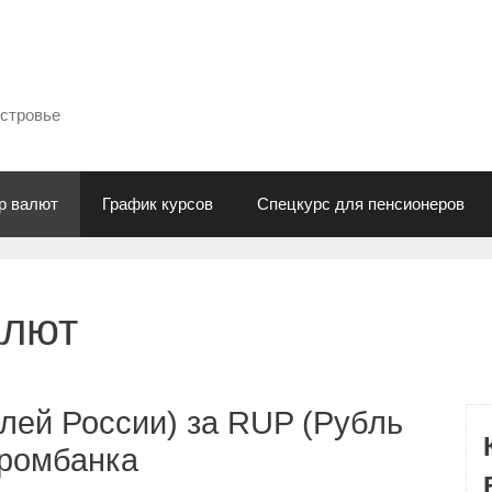
естровье
р валют
График курсов
Спецкурс для пенсионеров
алют
лей России) за RUP (Рубль
промбанка