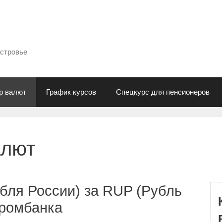
естровье
р валют
График курсов
Спецкурс для пенсионеров
алют
бля России) за RUP (Рубль
промбанка