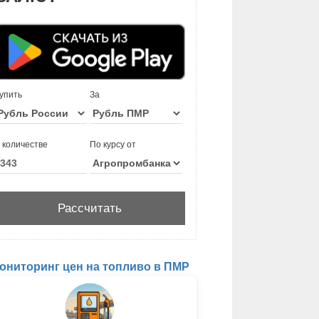
упить
За
 количестве
По курсу от
ониторинг цен на топливо в ПМР