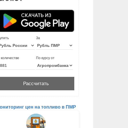
упить
За
 количестве
По курсу от
ониторинг цен на топливо в ПМР