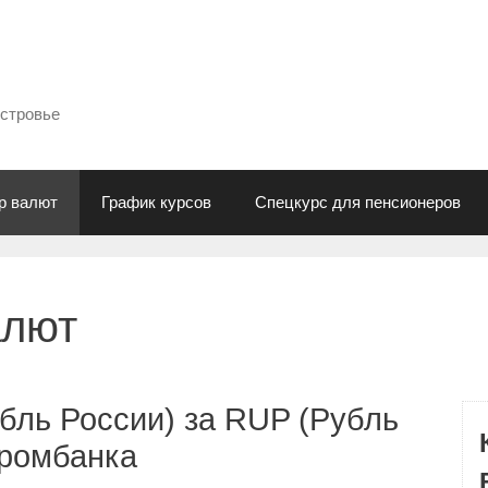
естровье
р валют
График курсов
Спецкурс для пенсионеров
алют
бль России) за RUP (Рубль
промбанка