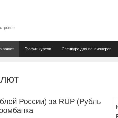
естровье
р валют
График курсов
Спецкурс для пенсионеров
алют
блей России) за RUP (Рубль
промбанка