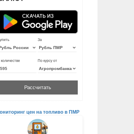
упить
За
 количестве
По курсу от
ониторинг цен на топливо в ПМР