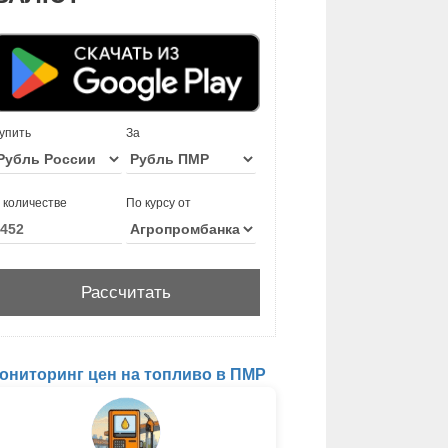
упить
За
 количестве
По курсу от
ониторинг цен на топливо в ПМР