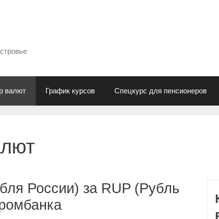
естровье
р валют
График курсов
Спецкурс для пенсионеров
алют
бля России) за RUP (Рубль
промбанка