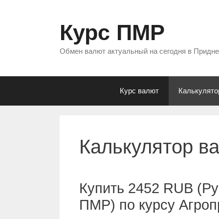
Перейти
к
Курс ПМР
содержимому
Обмен валют актуальный на сегодня в Придн
Курс валют
Калькулято
Калькулятор в
Купить 2452 RUB (Ру
ПМР) по курсу Агро