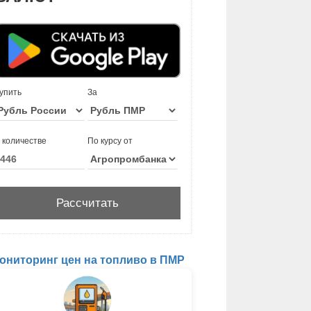
упить
За
 количестве
По курсу от
ониторинг цен на топливо в ПМР