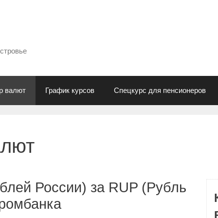
естровье
р валют
График курсов
Спецкурс для пенсионеров
алют
блей России) за RUP (Рубль
промбанка