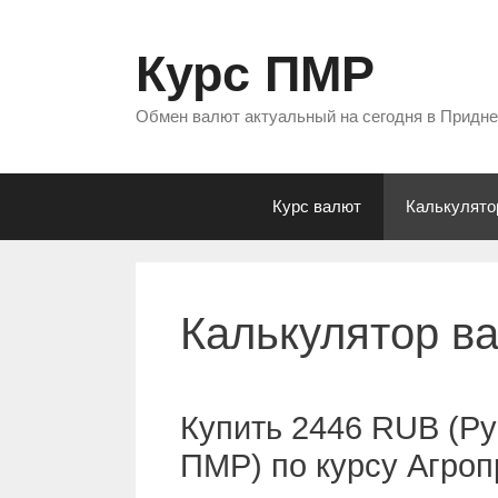
Перейти
к
Курс ПМР
содержимому
Обмен валют актуальный на сегодня в Придн
Курс валют
Калькулято
Калькулятор в
Купить 2446 RUB (Ру
ПМР) по курсу Агро